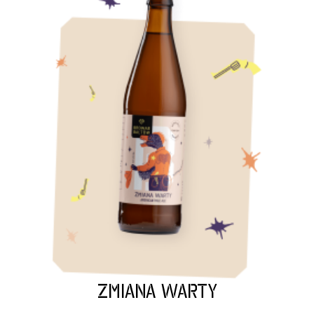
Back Title
ZMIANA WARTY