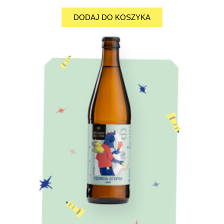
This is back side content.
Front Title
DODAJ DO KOSZYKA
This is front side content.