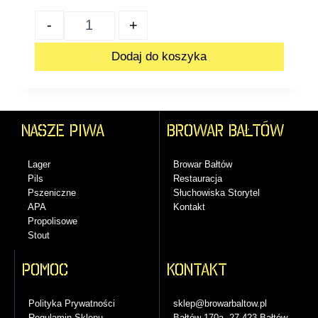
-
+
Dodaj do koszyka
Nasze piwa
BROWAR BAŁTÓW
Lager
Browar Bałtów
Pils
Restauracja
Pszeniczne
Słuchowiska Storytel
APA
Kontakt
Propolisowe
Stout
Pomoc
kontakt
Polityka Prywatności
sklep@browarbaltow.pl
Regulamin Sklepu
Bałtów 170a, 27-423 Bałtów